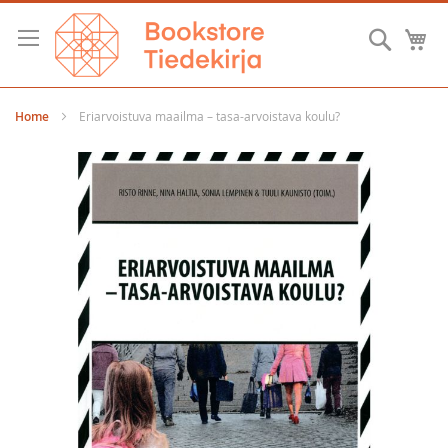
Skip
to
Searc
M
Content
Home
Eriarvoistuva maailma – tasa-arvoistava koulu?
Skip
to
the
end
of
the
images
gallery