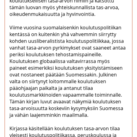
koulutuksellisen tasa-arvon nimiin ja katsottu
tämän luovan myös yhteiskunnallista tas-arvoa,
oikeudenmukaisuutta ja hyvinvointia.
Viime vuosina suomalaisenkin koulutuspolitiikan
kentässä on kuitenkin yhä vahvemmin siirrytty
kohden uusliberalistista koulutuspolitiikkaa, jossa
vanhat tasa-arvon pyrkimykset ovat saaneet antaa
periksi koulutuksen tehostamispaineille.
Koulutuksen globaalissa valtavirrassa myös
paineet esimerkiksi koulutuksen yksityistämiseen
ovat nostaneet päätään Suomessakin. Julkinen
valta on siirtynyt loitommalle koulutuksen
pääohjaajan paikalta ja antanut tilaa
koulutusmarkkinoiden vapaammalle toiminnalle.
Tämän kirjan luvut avaavat näkymiä koulutuksen
tasa-arvoisuutta koskeviin kysymyksiin Suomessa
ja vähän laajemminkin maailmalla.
Kirjassa käsitellään koulutuksen tasa-arvon tilaa
yleisesti koulutuspolitiikassa, peruskoulussa ja