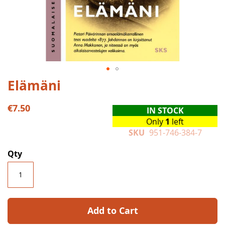
Skip
Elämäni
to
the
€7.50
IN STOCK
beginning
Only
1
left
of
SKU
951-746-384-7
the
images
Qty
gallery
Add to Cart