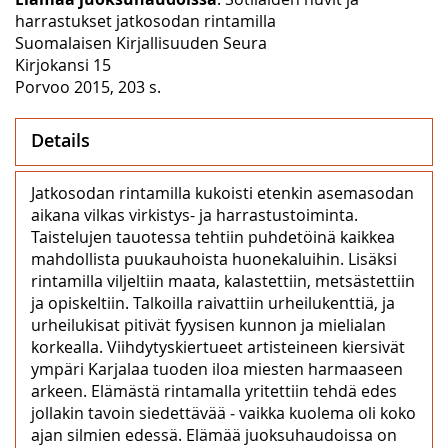
harrastukset jatkosodan rintamilla
Suomalaisen Kirjallisuuden Seura
Kirjokansi 15
Porvoo 2015, 203 s.
Details
Jatkosodan rintamilla kukoisti etenkin asemasodan
aikana vilkas virkistys- ja harrastustoiminta.
Taistelujen tauotessa tehtiin puhdetöinä kaikkea
mahdollista puukauhoista huonekaluihin. Lisäksi
rintamilla viljeltiin maata, kalastettiin, metsästettiin
ja opiskeltiin. Talkoilla raivattiin urheilukenttiä, ja
urheilukisat pitivät fyysisen kunnon ja mielialan
korkealla. Viihdytyskiertueet artisteineen kiersivät
ympäri Karjalaa tuoden iloa miesten harmaaseen
arkeen. Elämästä rintamalla yritettiin tehdä edes
jollakin tavoin siedettävää ‒ vaikka kuolema oli koko
ajan silmien edessä. Elämää juoksuhaudoissa on