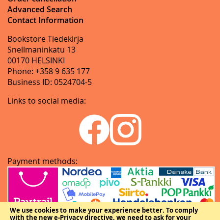
Advanced Search
Contact Information
Bookstore Tiedekirja
Snellmaninkatu 13
00170 HELSINKI
Phone: +358 9 635 177
Business ID: 0524704-5
Links to social media:
Payment methods:
We use cookies to make your experience better.
To comply
with the new e-Privacy directive, we need to ask for your