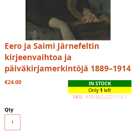
Skip
Eero ja Saimi Järnefeltin
to
kirjeenvaihtoa ja
the
beginning
päiväkirjamerkintöjä 1889–1914
of
the
€24.00
images
IN STOCK
gallery
Only
1
left
SKU
978-952-222-113-1
Qty