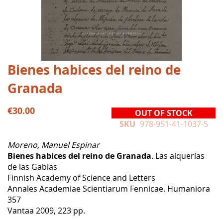
Skip
Bienes habices del reino de
to
Granada
the
beginning
of
€30.00
OUT OF STOCK
the
SKU
978-951-41-1037-5
images
gallery
Moreno, Manuel Espinar
Bienes habices del reino de Granada
. Las alquerías
de las Gabias
Finnish Academy of Science and Letters
Annales Academiae Scientiarum Fennicae. Humaniora
357
Vantaa 2009, 223 pp.