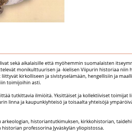
olivat sekä aikalaisille että myöhemmin suomalaisten itseymm
sittelevät monikulttuurisen ja -kielisen Viipurin historiaa nii
ittyvät kirkolliseen ja sivistyselämään, hengellisiin ja maalli
in toimijoihin asti.
ää tutkittavia ilmiöitä. Yksittäiset ja kollektiiviset toimija
rin linna ja kaupunkiyhteisö ja toisaalta yhteisöjä ympäröiv
rkeologian, historiantutkimuksen, kirkkohistorian, taidehist
historian professorina Jyväskylän yliopistossa.