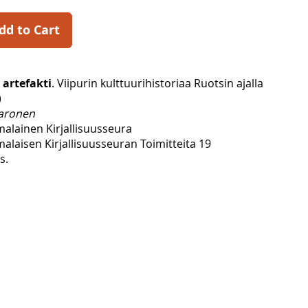
dd to Cart
 artefakti
. Viipurin kulttuurihistoriaa Ruotsin ajalla
)
Karonen
malainen Kirjallisuusseura
alaisen Kirjallisuusseuran Toimitteita 19
s.