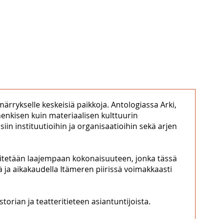
ärrykselle keskeisiä paikkoja. Antologiassa Arki,
n henkisen kuin materiaalisen kulttuurin
siin instituutioihin ja organisaatioihin sekä arjen
t liitetään laajempaan kokonaisuuteen, jonka tässä
ä ja aikakaudella Itämeren piirissä voimakkaasti
orian ja teatteritieteen asiantuntijoista.