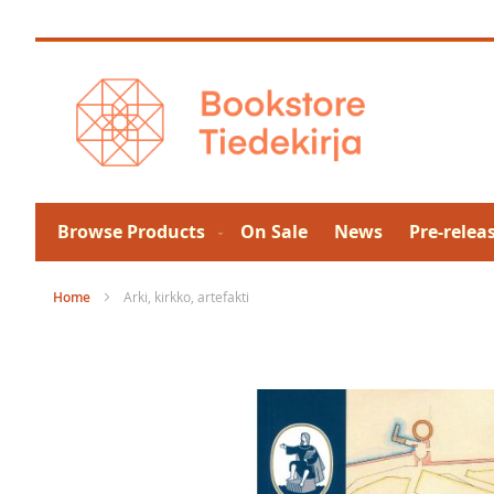
Skip
to
Content
Browse Products
On Sale
News
Pre-relea
Home
Arki, kirkko, artefakti
Skip
to
the
end
of
the