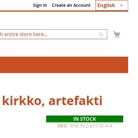
Language
English
Sign In
Create an Account
My Ca
Search
 kirkko, artefakti
IN STOCK
SKU
978-952-67216-4-4