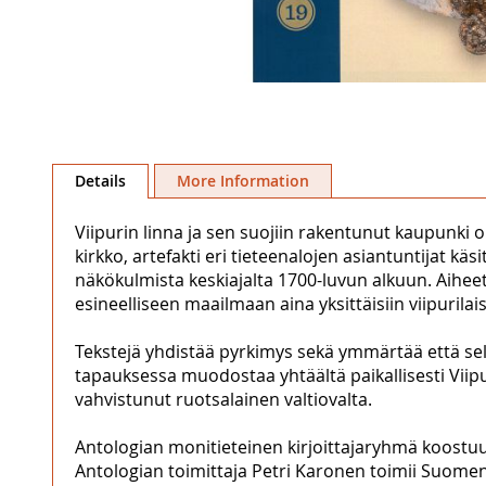
Skip
to
Details
More Information
the
beginning
Viipurin linna ja sen suojiin rakentunut kaupunki 
of
kirkko, artefakti eri tieteenalojen asiantuntijat kä
the
näkökulmista keskiajalta 1700-luvun alkuun. Aiheet li
images
esineelliseen maailmaan aina yksittäisiin viipurilaisi
gallery
Tekstejä yhdistää pyrkimys sekä ymmärtää että selitt
tapauksessa muodostaa yhtäältä paikallisesti Viipu
vahvistunut ruotsalainen valtiovalta.
Antologian monitieteinen kirjoittajaryhmä koostuu a
Antologian toimittaja Petri Karonen toimii Suomen 