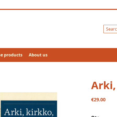
Search
se products
About us
Arki,
€29.00