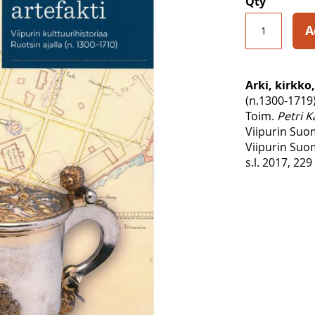
Qty
A
Arki, kirkko,
(n.1300-1719
Toim.
Petri 
Viipurin Suo
Viipurin Suom
s.l. 2017, 229 