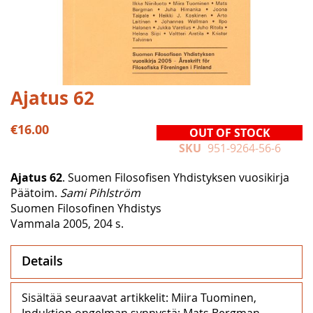
Skip
Ajatus 62
to
the
€16.00
OUT OF STOCK
beginning
SKU
951-9264-56-6
of
the
Ajatus 62
. Suomen Filosofisen Yhdistyksen vuosikirja
images
Päätoim.
Sami Pihlström
gallery
Suomen Filosofinen Yhdistys
Vammala 2005, 204 s.
Details
Sisältää seuraavat artikkelit: Miira Tuominen,
Induktion ongelman synnystä; Mats Bergman,