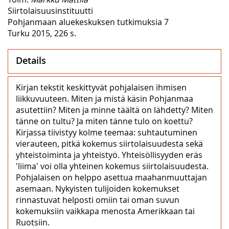
Siirtolaisuusinstituutti
Pohjanmaan aluekeskuksen tutkimuksia 7
Turku 2015, 226 s.
Details
Kirjan tekstit keskittyvät pohjalaisen ihmisen
liikkuvuuteen. Miten ja mistä käsin Pohjanmaa
asutettiin? Miten ja minne täältä on lähdetty? Miten
tänne on tultu? Ja miten tänne tulo on koettu?
Kirjassa tiivistyy kolme teemaa: suhtautuminen
vierauteen, pitkä kokemus siirtolaisuudesta sekä
yhteistoiminta ja yhteistyö. Yhteisöllisyyden eräs
'liima' voi olla yhteinen kokemus siirtolaisuudesta.
Pohjalaisen on helppo asettua maahanmuuttajan
asemaan. Nykyisten tulijoiden kokemukset
rinnastuvat helposti omiin tai oman suvun
kokemuksiin vaikkapa menosta Amerikkaan tai
Ruotsiin.