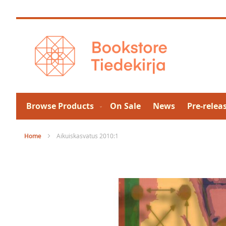
Skip
to
Content
Browse Products
On Sale
News
Pre-relea
Home
Aikuiskasvatus 2010:1
Skip
to
the
end
of
the