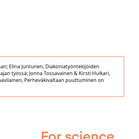
aan; Elina Juntunen, Diakoniatyöntekijöiden
jan työssä; Jonna Tossavainen & Kirsti Hulkari,
Paavilainen, Perheväkivaltaan puuttuminen on