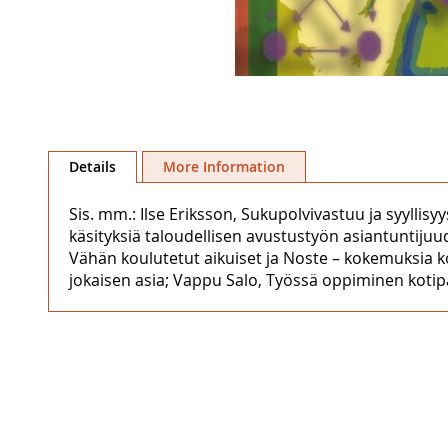
Skip
to
Details
More Information
the
beginning
Sis. mm.: Ilse Eriksson, Sukupolvivastuu ja syylli
of
käsityksiä taloudellisen avustustyön asiantuntijuu
the
Vähän koulutetut aikuiset ja Noste – kokemuksia k
images
jokaisen asia; Vappu Salo, Työssä oppiminen kotip
gallery