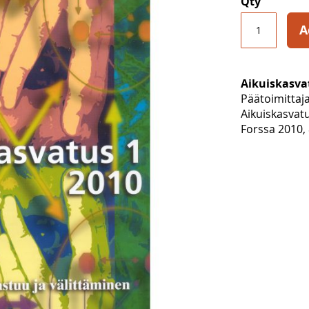
Qty
A
Aikuiskasva
Päätoimittaj
Aikuiskasvat
Forssa 2010, 