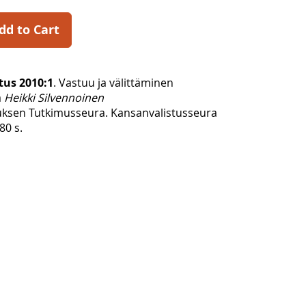
dd to Cart
tus 2010:1
. Vastuu ja välittäminen
a
Heikki Silvennoinen
uksen Tutkimusseura. Kansanvalistusseura
80 s.