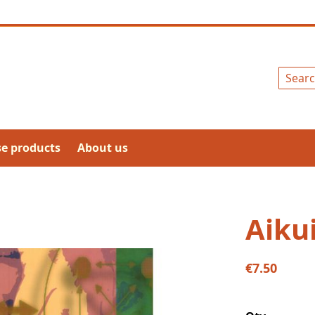
Search
se products
About us
Aiku
€7.50