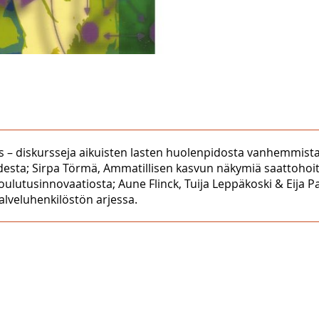
syys – diskursseja aikuisten lasten huolenpidosta vanhemmist
desta; Sirpa Törmä, Ammatillisen kasvun näkymiä saattohoita
oulutusinnovaatiosta; Aune Flinck, Tuija Leppäkoski & Eija 
alveluhenkilöstön arjessa.