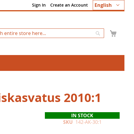
Language
English
Sign In
Create an Account
My Ca
Search
iskasvatus 2010:1
IN STOCK
SKU
142-AK-30:1