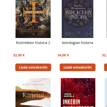
Ristiretkien historia 2
Astrologian historia
32,00 €
34,00 €
32,
Lisää ostoskoriin
Lisää ostoskoriin