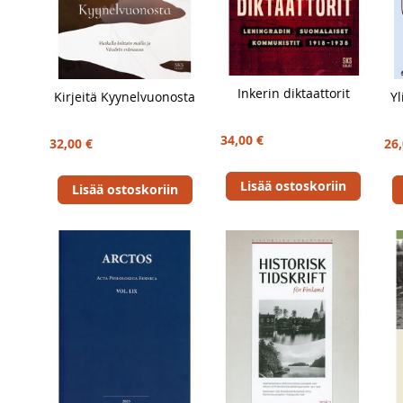
Inkerin diktaattorit
Kirjeitä Kyynelvuonosta
Yl
34,00 €
32,00 €
26,
Lisää ostoskoriin
Lisää ostoskoriin