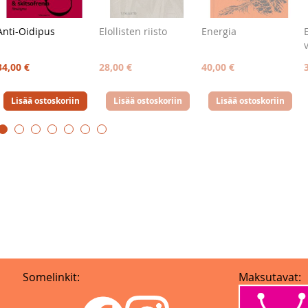
Anti-Oidipus
Elollisten riisto
Energia
34,00 €
28,00 €
40,00 €
Lisää ostoskoriin
Lisää ostoskoriin
Lisää ostoskoriin
Somelinkit:
Maksutavat: