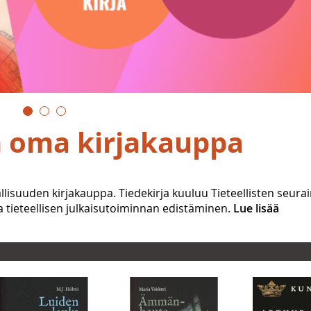
n oma kirjakauppa
llisuuden kirjakauppa. Tiedekirja kuuluu Tieteellisten seura
tieteellisen julkaisutoiminnan edistäminen.
Lue lisää