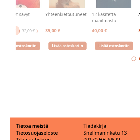
Säädellyt sävyt
Yhteenkietoutuneet
12 käsitettä
maailmasta
24,00 €
35,00 €
40,00 €
32,00 €
Lisää ostoskoriin
Lisää ostoskoriin
Lisää ostoskoriin
Tietoa meistä
Tiedekirja
Tietosuojaseloste
Snellmaninkatu 13
Tilaa uutiskirje
00170 HELSINKI