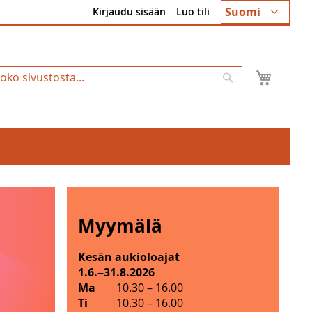
Kieli
Suomi
Kirjaudu sisään
Luo tili
Ostosk
Hae
Myymälä
Kesän aukioloajat
1.6.
31.8.2026
–
M
Ma
10.30
–
16.00
y
Ti
10.30
–
16.00