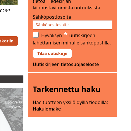
tietoa Tiedekirjan
h
i
kiinnostavimmista uutuuksista.
a
2026:3
n
a
Sähköpostiosoite
K
s
r
s
u
*
a
Hyväksyn
uutiskirjeen
u
.
skoriin
lähettämisen minulle sähköpostilla.
n
u
Tilaa uutiskirje
n
Uutiskirjeen tietosuojaseloste
h
a
a
s
Tarkennettu haku
s
a
Hae tuotteen yksilöidyillä tiedoilla:
.
Hakulomake