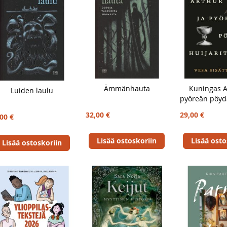
Ämmänhauta
Kuningas A
Luiden laulu
pyöreän pöydä
32,00 €
29,00 €
00 €
Lisää ostoskoriin
Lisää osto
Lisää ostoskoriin