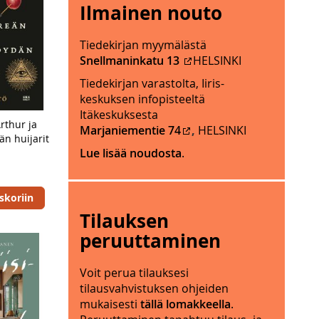
Ilmainen nouto
j
u
a
n
t
Tiedekirjan myymälästä
a
e
Snellmaninkatu 13
HELSINKI
2
r
0
Tiedekirjan varastolta, Iiris-
i
2
keskuksen infopisteeltä
t
5
Itäkeskuksesta
y
rthur ja
.
Marjaniementie 74
,
HELSINKI
i
n huijarit
M
s
Lue lisää noudosta
.
y
p
y
ä
m
skoriin
i
ä
v
Tilauksen
l
i
ä
peruuttaminen
n
s
ä
i
Voit perua tilauksesi
.
j
tilausvahvistuksen ohjeiden
M
a
mukaisesti
tällä lomakkeella
.
y
i