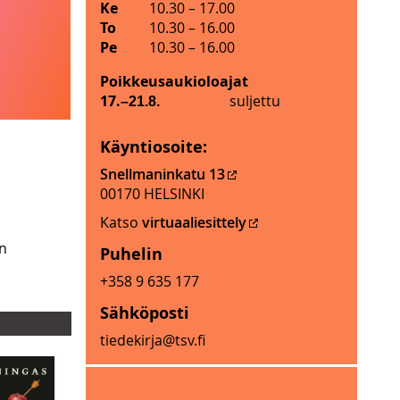
y
Ke
10.30
–
17.00
m
To
10.30
–
16.00
ä
Pe
10.30
–
16.00
l
Poikkeusaukioloajat
ä
M
17.
suljettu
–21.8.
n
y
a
y
u
Käyntiosoite:
m
k
Snellmaninkatu 13
ä
i
00170 HELSINKI
l
o
ä
Katso
virtuaaliesittely
l
n
o
in
Puhelin
a
a
u
+358 9 635 177
j
k
a
Sähköposti
i
t
o
tiedekirja@tsv.fi
j
l
o
o
u
a
l