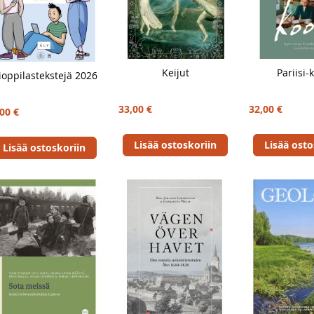
Keijut
Pariisi-
ioppilastekstejä 2026
33,00 €
32,00 €
00 €
Lisää ostoskoriin
Lisää osto
Lisää ostoskoriin